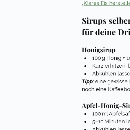
„Klares Eis herstell
Sirups selbe
für deine Dr
Honigsirup
100 g Honig + 
Kurz erhitzen, 
Abkühlen lass
Tipp
:
 eine gewisse 
noch eine Kaffeebo
Apfel-Honig-Si
100 ml Apfelsaf
5–10 Minuten l
Abkühlen lass