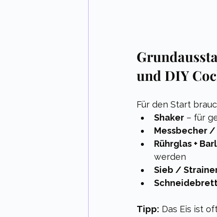
Grundausstat
und DIY Coc
Für den Start brauch
Shaker
 – für g
Messbecher / 
Rührglas + Barl
werden
Sieb / Straine
Schneidebrett
Tipp:
 Das Eis ist 