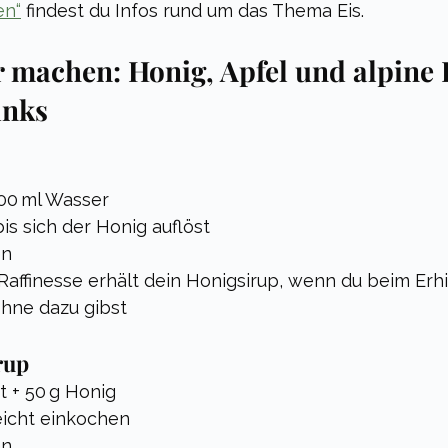
en“
 findest du Infos rund um das Thema Eis.
r machen: Honig, Apfel und alpine 
inks
100 ml Wasser
bis sich der Honig auflöst
en
Raffinesse erhält dein Honigsirup, wenn du beim Erh
hne dazu gibst 
rup
t + 50 g Honig
eicht einkochen
en