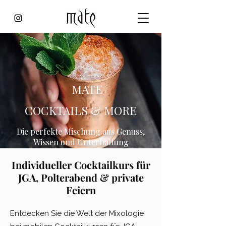
MATE
COCKTAILS & MORE
Die perfekte Mischung aus Genuss,
Wissen und Unterhaltung
Individueller Cocktailkurs für
JGA, Polterabend & private
Feiern
Entdecken Sie die Welt der Mixologie