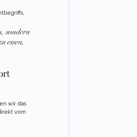
tbegriffs.
, sondern 
u essen, 
rt 
en wir das 
direkt vom 
 