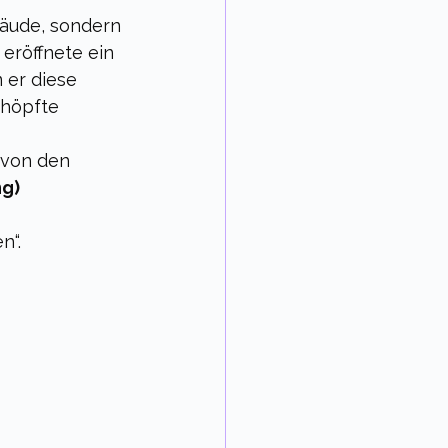
bäude, sondern 
eröffnete ein 
m er diese 
chöpfte 
 von den 
ng)
n“.