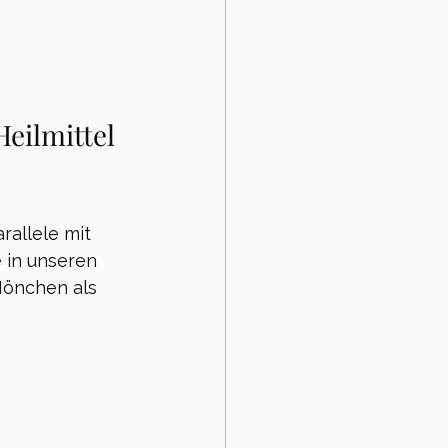
eilmittel 
rallele mit 
e in unseren 
Mönchen als 