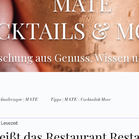
MATE
CKTAILS & M
ischung aus Genuss, Wissen 
cktailrezepte | MATE
Tipps | MATE - Cocktails&More
 Lesezeit
ißt das Restaurant Rest