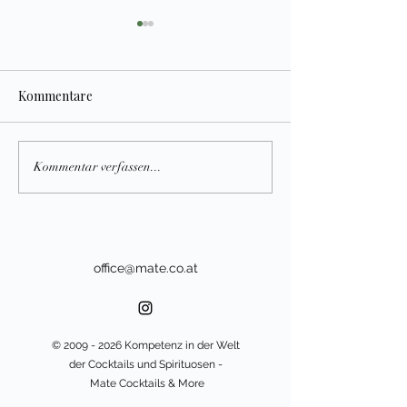
Kommentare
111 Jahre Fasslagerung:
Online Whisky 
Kommentar verfassen...
Warum Whisky reift –
Game für zuhau
Geschichte, Gesetz und
perfekte Rätsel-
Geschmack
und Genuss-Erl
office@mate.co.at
©
2009 - 2026
Kompetenz in der Welt
der Cocktails und Spirituosen -
Mate Cocktails & More