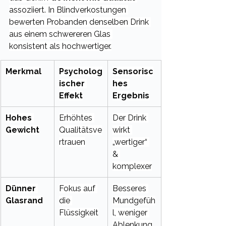
assoziiert. In Blindverkostungen 
bewerten Probanden denselben Drink 
aus einem schwereren Glas 
konsistent als hochwertiger.
Merkmal
Psycholog
Sensorisc
ischer 
hes 
Effekt
Ergebnis
Hohes 
Erhöhtes 
Der Drink 
Gewicht
Qualitätsve
wirkt 
rtrauen
„wertiger“ 
& 
komplexer
Dünner 
Fokus auf 
Besseres 
Glasrand
die 
Mundgefüh
Flüssigkeit
l, weniger 
Ablenkung