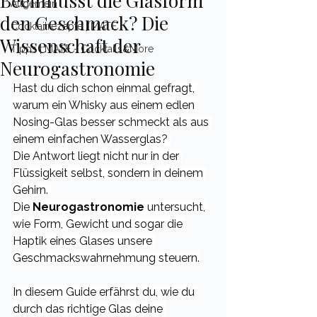
Beeinflusst die Glasform
Allgemein
den Geschmack? Die
Cocktailrezepte | MATE
Wissenschaft der
Tipps | MATE - Cocktails&More
Neurogastronomie
Hast du dich schon einmal gefragt, 
warum ein Whisky aus einem edlen 
Nosing-Glas besser schmeckt als aus 
einem einfachen Wasserglas? 
Die Antwort liegt nicht nur in der 
Flüssigkeit selbst, sondern in deinem 
Gehirn. 
Die 
Neurogastronomie
 untersucht, 
wie Form, Gewicht und sogar die 
Haptik eines Glases unsere 
Geschmackswahrnehmung steuern.
In diesem Guide erfährst du, wie du 
durch das richtige Glas deine 